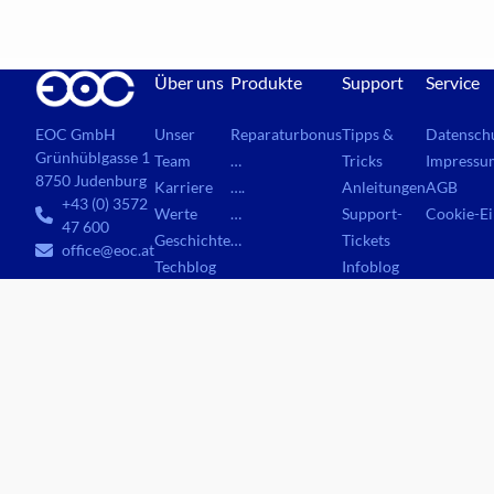
Über uns
Produkte
Support
Service
Unser
Reparaturbonus
Tipps &
Datensch
EOC GmbH
Grünhüblgasse 1
Team
…
Tricks
Impressu
8750 Judenburg
Karriere
….
Anleitungen
AGB
+43 (0) 3572
Werte
…
Support-
Cookie-Ei
47 600
Geschichte
…
Tickets
office@eoc.at
Techblog
Infoblog