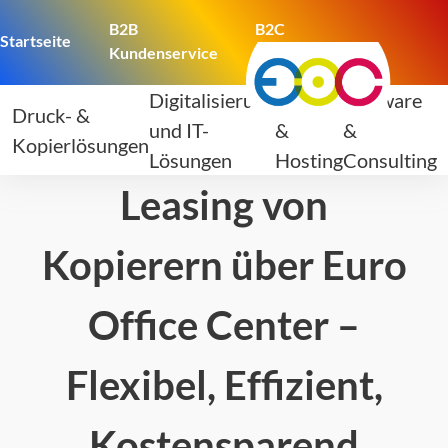
B2B
B2C
Startseite
Kundenservice
Kundenservice
Digitalisierung
Domain
Software
Druck- &
und IT-
&
&
Kopierlösungen
Lösungen
Hosting
Consulting
Leasing von
Kopierern über Euro
Office Center –
Flexibel, Effizient,
Kostensparend